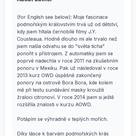
(for English see below): Moje fascinace
podmořským královstvím trvá už od dětství,
kdy jsem hltala černobílé filmy J.Y.
Cousteaua. Hodně dlouho mi ale trvalo než
jsem našla odvahu se do "světa ticha"
ponořit s přístrojem. Z automatiky jsem se
poprvé nadechla v roce 2011 na zkušebním
ponoru v Mexiku. Pak už následoval v roce
2013 kurz OWD úspěšně zakončený
ponory na ostrově Bora Bora, kde kolem
mě při testu sundávání masky kroužili
žraloci citronoví. V roce 2014 jsem si ještě
rozšířila znalosti v kurzu AOWD.
Potápím se výhradně v teplých mořích.
Díky lásce k barvám podmořských krás