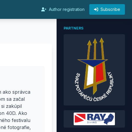
Author registration
Subscribe
PARTNERS
m ako správca
om sa začal
si zakúpil
non 40D. Ako
ého festivalu
né fotografie,