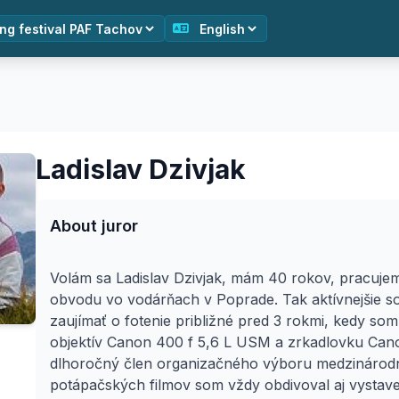
Ladislav Dzivjak
About juror
Volám sa Ladislav Dzivjak, mám 40 rokov, pracuje
obvodu vo vodárňach v Poprade. Tak aktívnejšie s
zaujímať o fotenie približné pred 3 rokmi, kedy som 
objektív Canon 400 f 5,6 L USM a zrkadlovku Ca
dlhoročný člen organizačného výboru medzinárodn
potápačských filmov som vždy obdivoval aj vystave