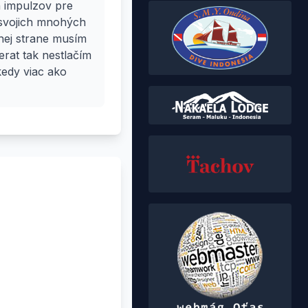
h impulzov pre
ť svojich mnohých
uhej strane musím
erat tak nestlačím
kedy viac ako