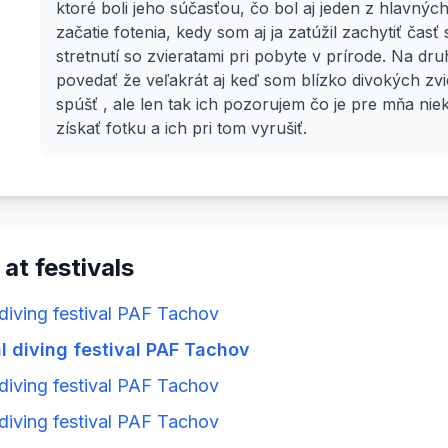
ktoré boli jeho súčasťou, čo bol aj jeden z hlavnýc
začatie fotenia, kedy som aj ja zatúžil zachytiť čas
stretnutí so zvieratami pri pobyte v prírode. Na dr
povedať že veľakrát aj keď som blízko divokých zvi
spúšť , ale len tak ich pozorujem čo je pre mňa nie
 at festivals
 diving festival PAF Tachov
l diving festival PAF Tachov
 diving festival PAF Tachov
 diving festival PAF Tachov